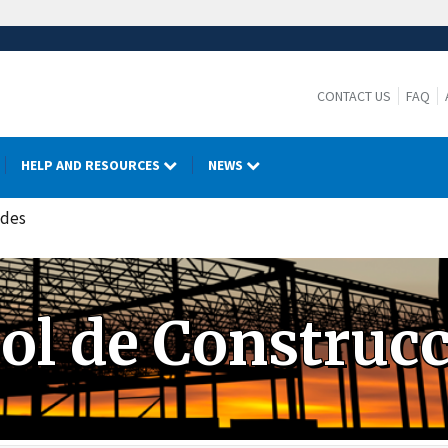
CONTACT US
FAQ
HELP AND RESOURCES
NEWS
ades
ol de Construc