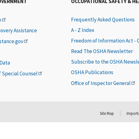
OVERNMENT
OCCUPATIONAL SAFETY & H
Frequently Asked Questions
e
A - Z Index
covery Assistance
Freedom of Information Act -
istance.gov
Read The OSHA Newsletter
Subscribe to the OSHA Newsl
 Data
OSHA Publications
of Special Counsel
Office of Inspector General
Site Map
Importa