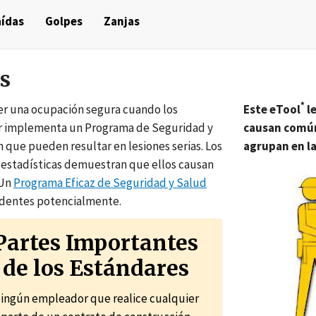
ídas
Golpes
Zanjas
s
*
ser una ocupación segura cuando los
Este eTool
le
dor implementa un Programa de Seguridad y
causan común
 que pueden resultar en lesiones serias. Los
agrupan en la
s estadísticas demuestran que ellos causan
 Un
Programa Eficaz de Seguridad y Salud
cidentes potencialmente.
Partes Importantes
de los Estándares
ingún empleador que realice cualquier