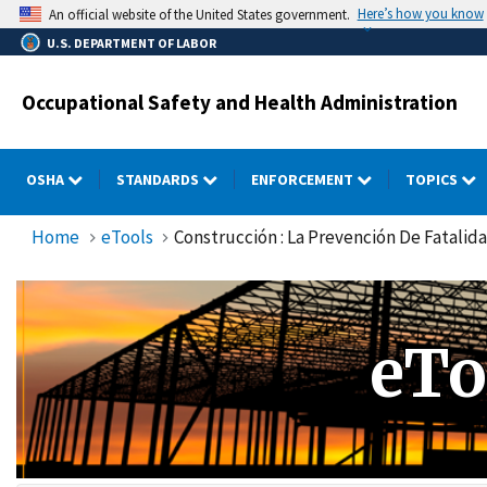
Skip
Here’s how you know
An official website of the United States government.
to
U.S. DEPARTMENT OF LABOR
main
content
Occupational Safety and Health Administration
OSHA
STANDARDS
ENFORCEMENT
TOPICS
Home
eTools
Construcción : La Prevención De Fatalid
eTo