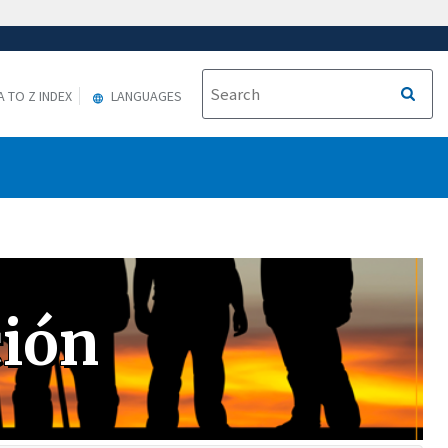
A TO Z INDEX
LANGUAGES
ción