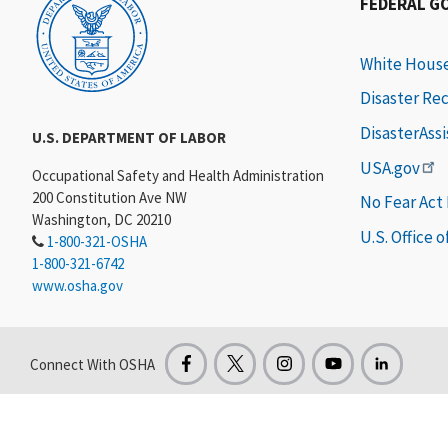
FEDERAL G
White Hous
Disaster Re
DisasterAss
U.S. DEPARTMENT OF LABOR
USA.gov
Occupational Safety and Health Administration
200 Constitution Ave NW
No Fear Act
Washington, DC 20210
U.S. Office 
1-800-321-OSHA
1-800-321-6742
www.osha.gov
Connect With OSHA