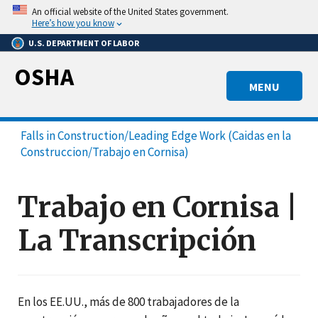
Skip
An official website of the United States government.
to
Here’s how you know
main
U.S. DEPARTMENT OF LABOR
content
OSHA
MENU
Falls in Construction/Leading Edge Work (Caidas en la
Construccion/Trabajo en Cornisa)
Trabajo en Cornisa |
La Transcripción
En los EE.UU., más de 800 trabajadores de la