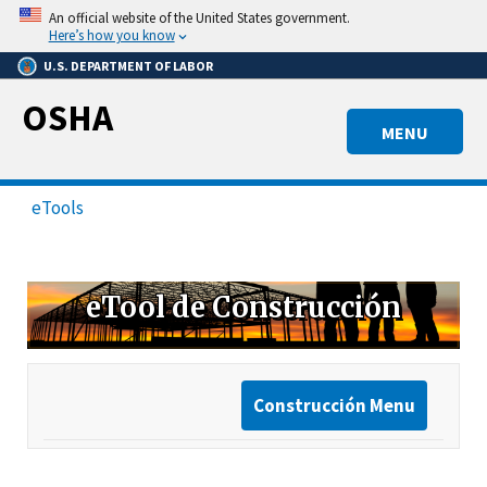
Skip
An official website of the United States government.
to
Here’s how you know
main
U.S. DEPARTMENT OF LABOR
content
OSHA
MENU
eTools
eTool de Construcción
Construcción Menu