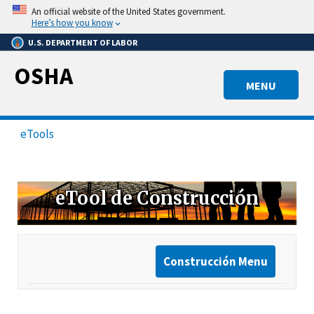
Skip
An official website of the United States government.
to
Here’s how you know
main
U.S. DEPARTMENT OF LABOR
content
OSHA
MENU
eTools
eTool de Construcción
Construcción Menu