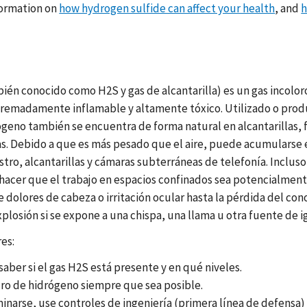
formation on
how hydrogen sulfide can affect your health
, and
h
bién conocido como H2S y gas de alcantarilla) es un gas incolo
xtremadamente inflamable y altamente tóxico. Utilizado o prod
rógeno también se encuentra de forma natural en alcantarillas, 
as. Debido a que es más pesado que el aire, puede acumularse e
tro, alcantarillas y cámaras subterráneas de telefonía. Inclus
y hacer que el trabajo en espacios confinados sea potencialmen
dolores de cabeza o irritación ocular hasta la pérdida del con
osión si se expone a una chispa, una llama u otra fuente de ig
res:
saber si el gas H2S está presente y en qué niveles.
uro de hidrógeno siempre que sea posible.
minarse, use controles de ingeniería (primera línea de defensa)