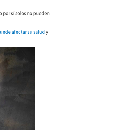
jo por sí solos no pueden
uede afectar su salud
y