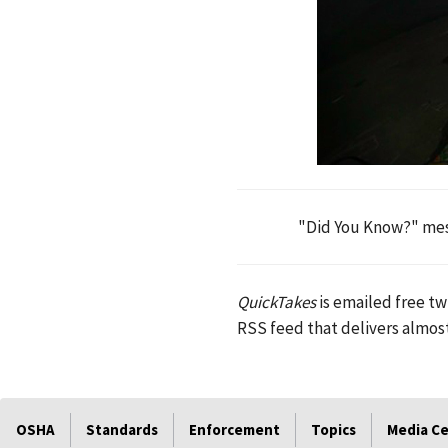
"Did You Know?" mess
QuickTakes
is emailed free tw
RSS feed that delivers almost
OSHA
Standards
Enforcement
Topics
Media C