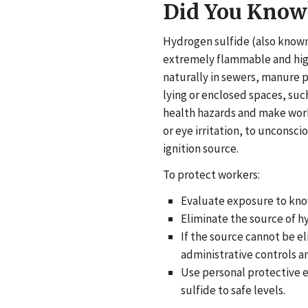
Did You Know
Hydrogen sulfide (also known 
extremely flammable and high
naturally in sewers, manure pit
lying or enclosed spaces, su
health hazards and make wor
or eye irritation, to unconsci
ignition source.
To protect workers:
Evaluate exposure to know
Eliminate the source of h
If the source cannot be el
administrative controls a
Use personal protective 
sulfide to safe levels.