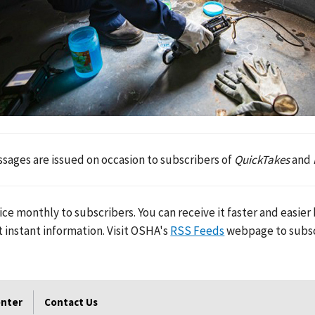
ages are issued on occasion to subscribers of
QuickTakes
and
ice monthly to subscribers. You can receive it faster and easier
 instant information. Visit OSHA's
RSS Feeds
webpage to subsc
enter
Contact Us