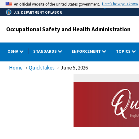
Skip
Here’s how you know
An official website of the United States government.
to
U.S. DEPARTMENT OF LABOR
main
content
Occupational Safety and Health Administration
OSHA
STANDARDS
ENFORCEMENT
TOPICS
Home
QuickTakes
June 5, 2026