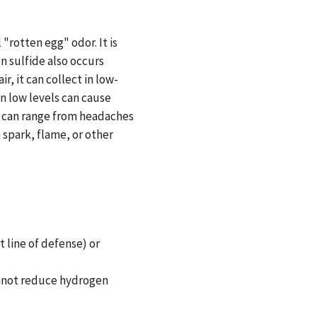
"rotten egg" odor. It is
n sulfide also occurs
r, it can collect in low-
n low levels can cause
s can range from headaches
a spark, flame, or other
 line of defense) or
annot reduce hydrogen