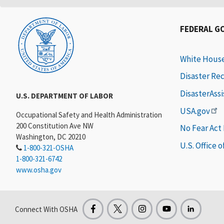
FEDERAL G
White Hous
Disaster Re
DisasterAss
U.S. DEPARTMENT OF LABOR
USA.gov
Occupational Safety and Health Administration
200 Constitution Ave NW
No Fear Act
Washington, DC 20210
U.S. Office 
1-800-321-OSHA
1-800-321-6742
www.osha.gov
Connect With OSHA