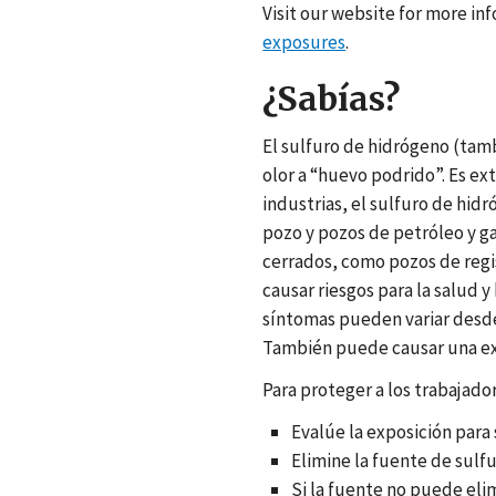
Visit our website for more in
exposures
.
¿Sabías?
El sulfuro de hidrógeno (tam
olor a “huevo podrido”. Es e
industrias, el sulfuro de hid
pozo y pozos de petróleo y g
cerrados, como pozos de regis
causar riesgos para la salud 
síntomas pueden variar desde 
También puede causar una expl
Para proteger a los trabajado
Evalúe la exposición para 
Elimine la fuente de sulf
Si la fuente no puede eli