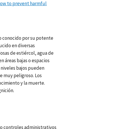
ow to prevent harmful
ro conocido por su potente
ucido en diversas
fosas de estiércol, agua de
n áreas bajas o espacios
o niveles bajos pueden
te muy peligroso. Los
ocimiento y la muerte.
nición.
 o controles administrativos