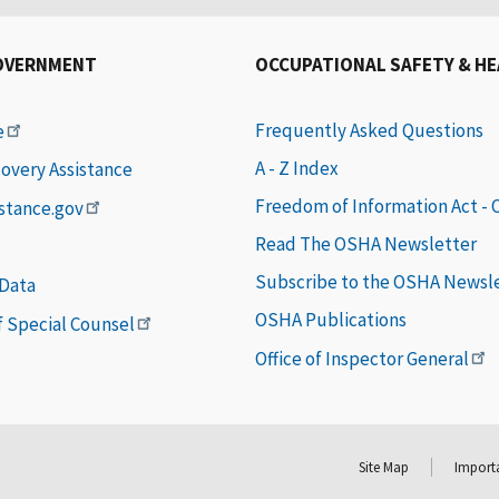
OVERNMENT
OCCUPATIONAL SAFETY & H
Frequently Asked Questions
e
A - Z Index
covery Assistance
Freedom of Information Act -
istance.gov
Read The OSHA Newsletter
Subscribe to the OSHA Newsl
 Data
OSHA Publications
of Special Counsel
Office of Inspector General
Site Map
Importa